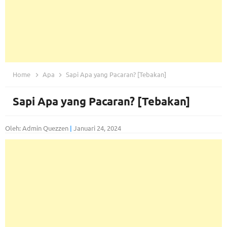
Home
Apa
Sapi Apa yang Pacaran? [Tebakan]
Sapi Apa yang Pacaran? [Tebakan]
Oleh: Admin Quezzen
|
Januari 24, 2024