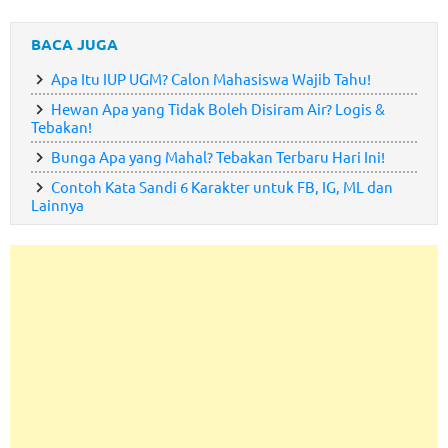
BACA JUGA
Apa Itu IUP UGM? Calon Mahasiswa Wajib Tahu!
Hewan Apa yang Tidak Boleh Disiram Air? Logis &
Tebakan!
Bunga Apa yang Mahal? Tebakan Terbaru Hari Ini!
Contoh Kata Sandi 6 Karakter untuk FB, IG, ML dan
Lainnya