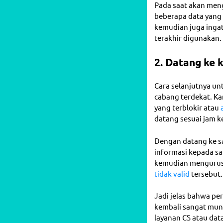
Pada saat akan men
beberapa data yang 
kemudian juga inga
terakhir digunakan.
2. Datang ke 
Cara selanjutnya un
cabang terdekat. K
yang terblokir atau
datang sesuai jam ke
Dengan datang ke sa
informasi kepada sa
kemudian mengurus 
tidak valid
tersebut.
Jadi jelas bahwa per
kembali sangat mung
layanan CS atau dat