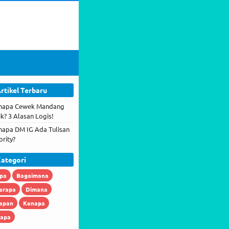
rtikel Terbaru
napa Cewek Mandang
ik? 3 Alasan Logis!
napa DM IG Ada Tulisan
ority?
ategori
pa
Bagaimana
erapa
Dimana
apan
Kenapa
iapa