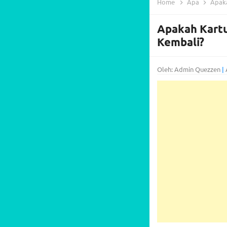
Home
Apa
Apaka
Apakah Kartu
Kembali?
Oleh: Admin Quezzen
|