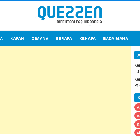
PA
KAPAN
DIMANA
BERAPA
KENAPA
BAGAIMANA
A
Ke
Fis
Ke
Pri
K
A
B
K
S