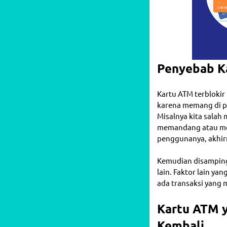
Penyebab K
Kartu ATM terblokir
karena memang di pe
Misalnya kita salah
memandang atau mel
penggunanya, akhirn
Kemudian disamping 
lain. Faktor lain y
ada transaksi yang 
Kartu ATM y
Kembali