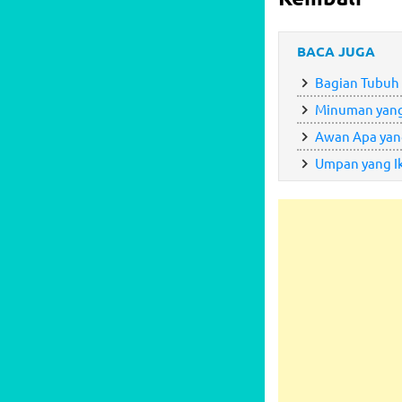
BACA JUGA
Bagian Tubuh 
Minuman yang
Awan Apa yang
Umpan yang I