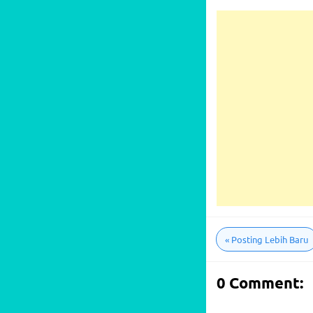
«
Posting Lebih Baru
0 Comment: