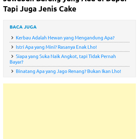
Tapi Juga Jenis Cake
BACA JUGA
Kerbau Adalah Hewan yang Mengandung Apa?
Istri Apa yang Mini? Rasanya Enak Lho!
Siapa yang Suka Naik Angkot, tapi Tidak Pernah
Bayar?
Binatang Apa yang Jago Renang? Bukan Ikan Lho!