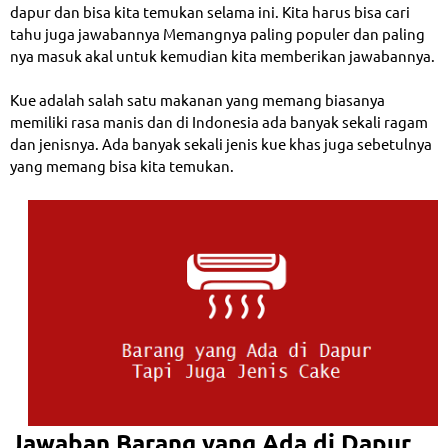
dapur dan bisa kita temukan selama ini. Kita harus bisa cari
tahu juga jawabannya Memangnya paling populer dan paling
nya masuk akal untuk kemudian kita memberikan jawabannya.
Kue adalah salah satu makanan yang memang biasanya
memiliki rasa manis dan di Indonesia ada banyak sekali ragam
dan jenisnya. Ada banyak sekali jenis kue khas juga sebetulnya
yang memang bisa kita temukan.
Jawaban Barang yang Ada di Dapur