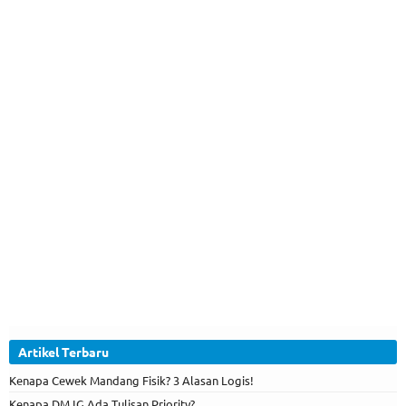
Artikel Terbaru
Kenapa Cewek Mandang Fisik? 3 Alasan Logis!
Kenapa DM IG Ada Tulisan Priority?