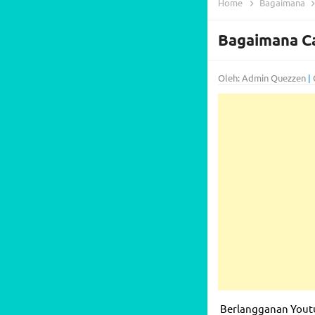
Home
Bagaimana
Bagaimana Ca
Oleh: Admin Quezzen
|
Berlangganan Youtu