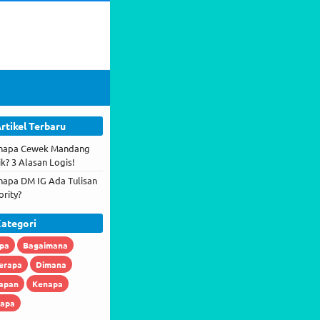
rtikel Terbaru
napa Cewek Mandang
ik? 3 Alasan Logis!
napa DM IG Ada Tulisan
ority?
ategori
pa
Bagaimana
erapa
Dimana
apan
Kenapa
iapa