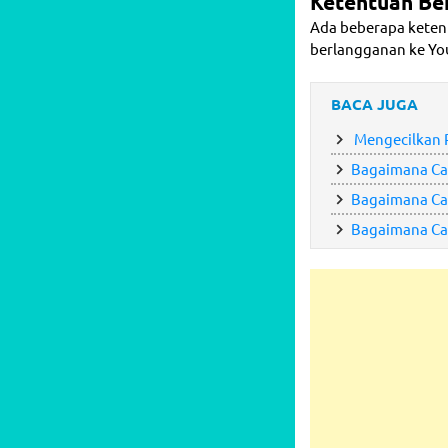
Ketentuan Be
Ada beberapa ketent
berlangganan ke Y
BACA JUGA
Mengecilkan P
Bagaimana Car
Bagaimana Car
Bagaimana Car