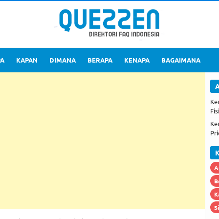
PA
KAPAN
DIMANA
BERAPA
KENAPA
BAGAIMANA
A
Ke
Fis
Ke
Pri
K
A
B
K
S