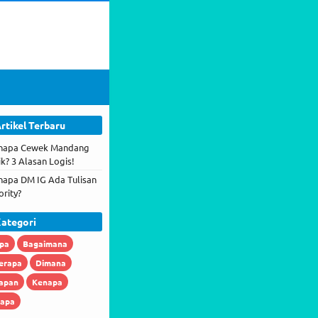
rtikel Terbaru
napa Cewek Mandang
ik? 3 Alasan Logis!
napa DM IG Ada Tulisan
ority?
ategori
pa
Bagaimana
erapa
Dimana
apan
Kenapa
iapa