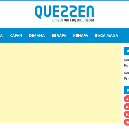
PA
KAPAN
DIMANA
BERAPA
KENAPA
BAGAIMANA
A
Ke
Fis
Ke
Pri
K
A
B
K
S