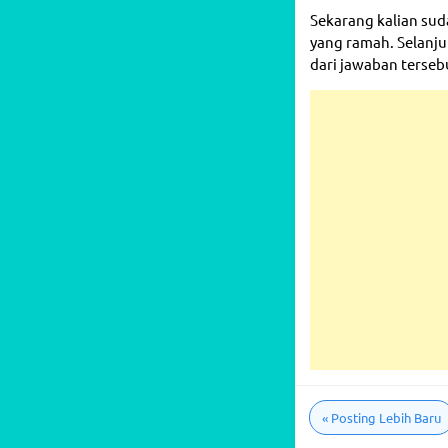
Sekarang kalian sud
yang ramah. Selanjut
dari jawaban terseb
«
Posting Lebih Baru