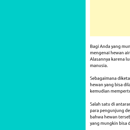
Bagi Anda yang mun
mengenai hewan air
Alasannya karena lu
manusia.
Sebagaimana diketa
hewan yang bisa dil
kemudian memperton
Salah satu di anta
para pengunjung den
bahwa hewan terseb
yang mungkin bisa 