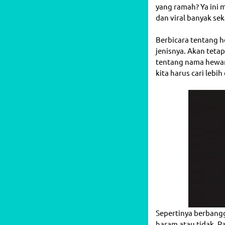
yang ramah? Ya ini 
dan viral banyak se
Berbicara tentang h
jenisnya. Akan teta
tentang nama hewan
kita harus cari lebih 
Sepertinya berbang
haram atau tidak. 