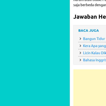
saja berbeda dengan
Jawaban He
BACA JUGA
Bangun Tidur K
Kera Apa yang
Licin Kalau Di
Bahasa Inggri