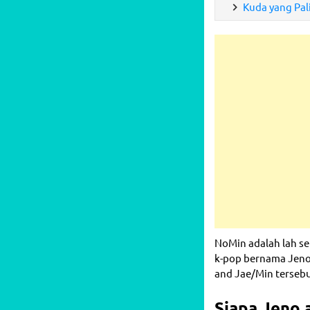
Kuda yang Pal
NoMin adalah lah se
k-pop bernama Jeno 
and Jae/Min tersebu
Siapa Jeno 