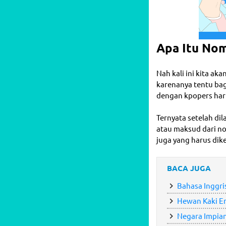
Apa Itu Nom
Nah kali ini kita ak
karenanya tentu bag
dengan kpopers haru
Ternyata setelah di
atau maksud dari nom
juga yang harus dik
BACA JUGA
Bahasa Inggri
Hewan Kaki Em
Negara Impian