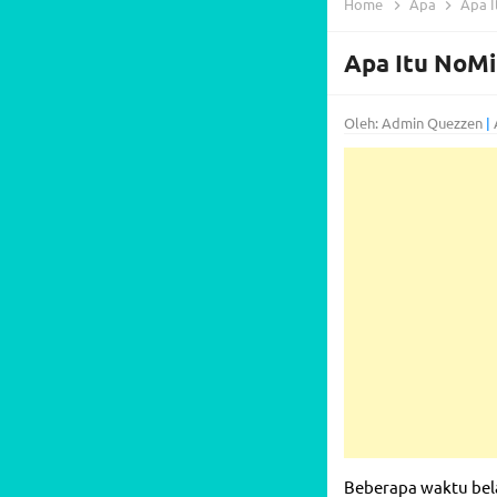
Home
Apa
Apa I
Apa Itu NoMi
Oleh: Admin Quezzen
|
Beberapa waktu bel