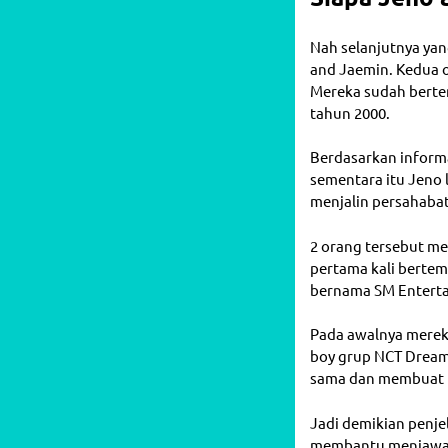
Nah selanjutnya yan
and Jaemin. Kedua 
Mereka sudah bertem
tahun 2000.
Berdasarkan informa
sementara itu Jeno 
menjalin persahabat
2 orang tersebut me
pertama kali bertem
bernama SM Entert
Pada awalnya merek
boy grup NCT Dream
sama dan membuat m
Jadi demikian penje
membantu menjawab