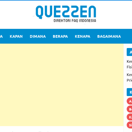
PA
KAPAN
DIMANA
BERAPA
KENAPA
BAGAIMANA
A
Ke
Fis
Ke
Pri
K
A
B
K
S