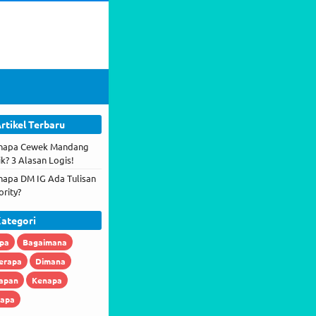
rtikel Terbaru
napa Cewek Mandang
ik? 3 Alasan Logis!
napa DM IG Ada Tulisan
ority?
ategori
pa
Bagaimana
erapa
Dimana
apan
Kenapa
iapa